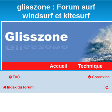
glisszone : Forum surf
windsurf et kitesurf
Accueil
Technique
FAQ
Connexion
Index du forum
R
e
c