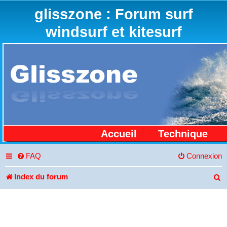
glisszone : Forum surf
windsurf et kitesurf
Accueil
Technique
FAQ
Connexion
Index du forum
R
e
c