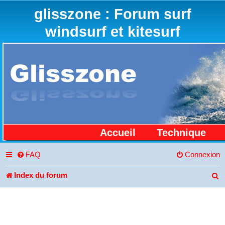
glisszone : Forum surf
windsurf et kitesurf
Accueil
Technique
FAQ
Connexion
Index du forum
R
e
c