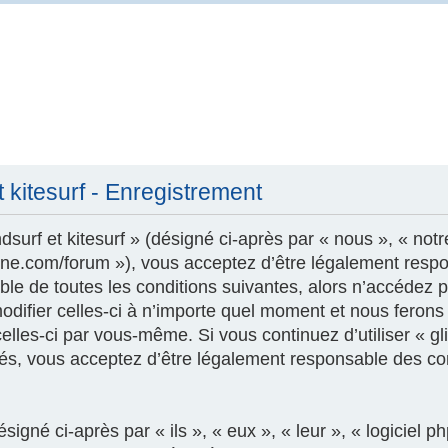
t kitesurf - Enregistrement
surf et kitesurf » (désigné ci-après par « nous », « notr
szone.com/forum »), vous acceptez d’être légalement resp
le de toutes les conditions suivantes, alors n’accédez pa
modifier celles-ci à n’importe quel moment et nous feron
 celles-ci par vous-même. Si vous continuez d’utiliser « gl
és, vous acceptez d’être légalement responsable des con
igné ci-après par « ils », « eux », « leur », « logicie