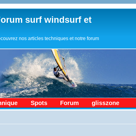
Forum surf windsurf et
couvrez nos articles techniques et notre forum
hnique
Spots
Forum
glisszone