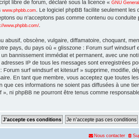
ript libre de forum, déclaré sous la licence «
GNU General 
s
. Le logiciel phpBB facilite seulement les
www.phpbb.com
eptons ou n’acceptons pas comme contenu ou conduite p
.
s://www.phpbb.com/
 abusif, obscène, vulgaire, diffamatoire, choquant, men
otre pays, du pays où « glisszone : Forum surf windsurf et
à un bannissement immédiat et permanent, avec une notif
es adresses IP de tous les messages sont enregistrées p
 Forum surf windsurf et kitesurf » supprime, modifie, dép
aire. En tant que membre, vous acceptez que toutes les 
que ces informations ne soient pas diffusées à une tier
urf », ni phpBB ne pourront être tenus comme responsable
Nous contacter
Su