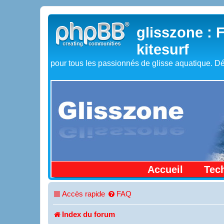
glisszone : 
kitesurf
pour tous les passionnés de glisse aquatique. Dé
Accueil
Tec
Accès rapide
FAQ
Index du forum