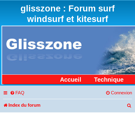
glisszone : Forum surf
windsurf et kitesurf
Accueil
Technique
FAQ
Connexion
Index du forum
R
e
c