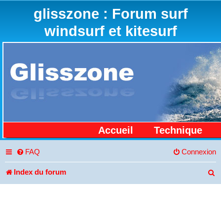
glisszone : Forum surf
windsurf et kitesurf
Accueil
Technique
FAQ
Connexion
Index du forum
R
e
c