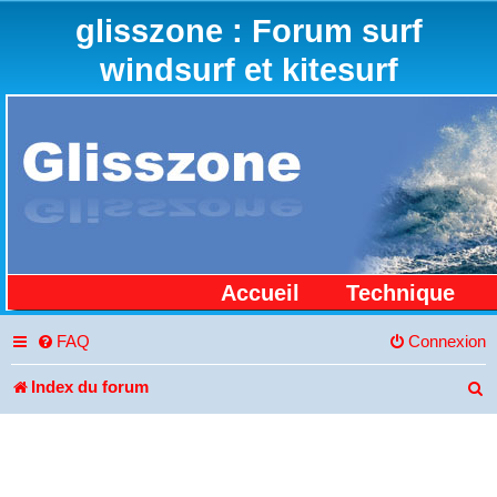
glisszone : Forum surf
windsurf et kitesurf
Accueil
Technique
FAQ
Connexion
Index du forum
R
e
c