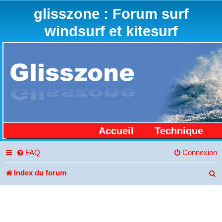
glisszone : Forum surf
windsurf et kitesurf
Accueil
Technique
FAQ
Connexion
Index du forum
R
e
c