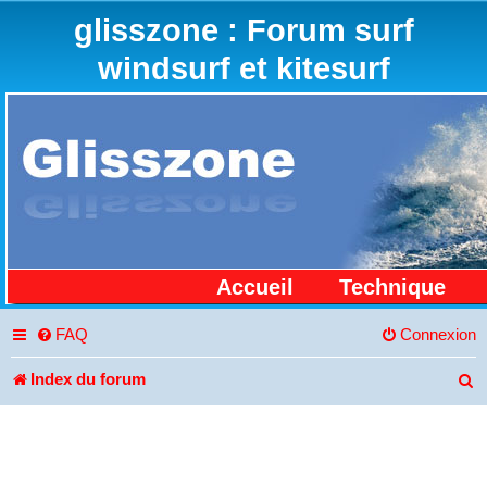
glisszone : Forum surf
windsurf et kitesurf
Accueil
Technique
FAQ
Connexion
Index du forum
R
e
c