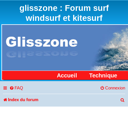
glisszone : Forum surf
windsurf et kitesurf
Accueil
Technique
FAQ
Connexion
Index du forum
R
e
c