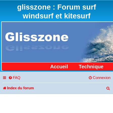
glisszone : Forum surf
windsurf et kitesurf
Accueil
Technique
FAQ
Connexion
Index du forum
R
e
c