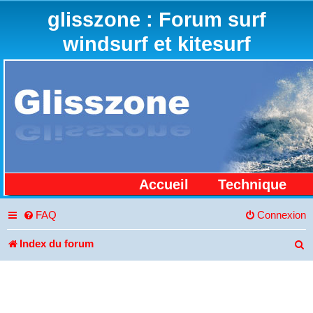
glisszone : Forum surf
windsurf et kitesurf
Accueil
Technique
FAQ
Connexion
Index du forum
R
e
c