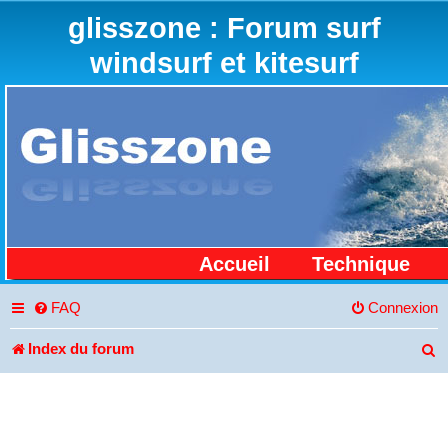
glisszone : Forum surf
windsurf et kitesurf
Accueil
Technique
FAQ
Connexion
Index du forum
R
e
c