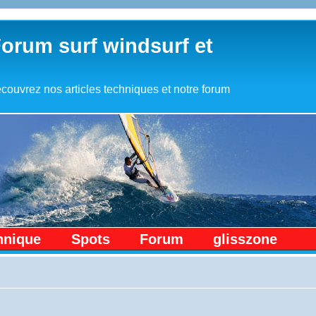
Forum surf windsurf et
couvrez nos articles techniques et notre forum
hnique
Spots
Forum
glisszone