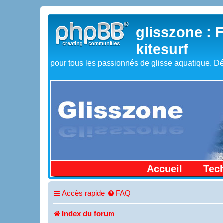
glisszone : 
kitesurf
pour tous les passionnés de glisse aquatique. Dé
Accueil
Tec
Accès rapide
FAQ
Index du forum