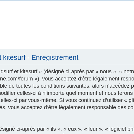
t kitesurf - Enregistrement
surf et kitesurf » (désigné ci-après par « nous », « notr
szone.com/forum »), vous acceptez d’être légalement resp
le de toutes les conditions suivantes, alors n’accédez pa
modifier celles-ci à n’importe quel moment et nous feron
 celles-ci par vous-même. Si vous continuez d’utiliser « gl
és, vous acceptez d’être légalement responsable des con
igné ci-après par « ils », « eux », « leur », « logicie