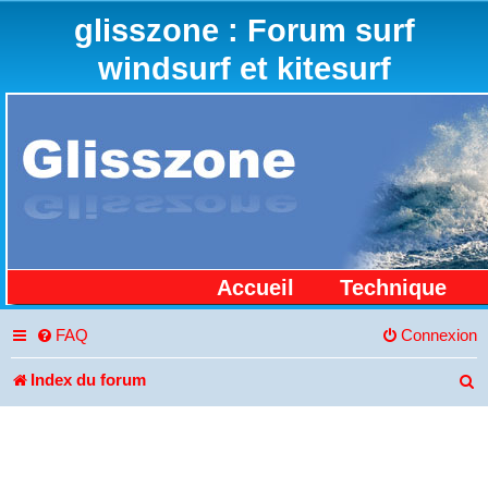
glisszone : Forum surf
windsurf et kitesurf
Accueil
Technique
FAQ
Connexion
Index du forum
R
e
c