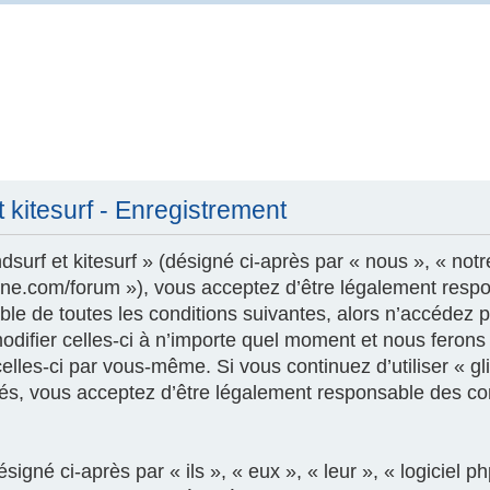
t kitesurf - Enregistrement
surf et kitesurf » (désigné ci-après par « nous », « notr
szone.com/forum »), vous acceptez d’être légalement resp
le de toutes les conditions suivantes, alors n’accédez pa
modifier celles-ci à n’importe quel moment et nous feron
 celles-ci par vous-même. Si vous continuez d’utiliser « gl
és, vous acceptez d’être légalement responsable des con
igné ci-après par « ils », « eux », « leur », « logicie