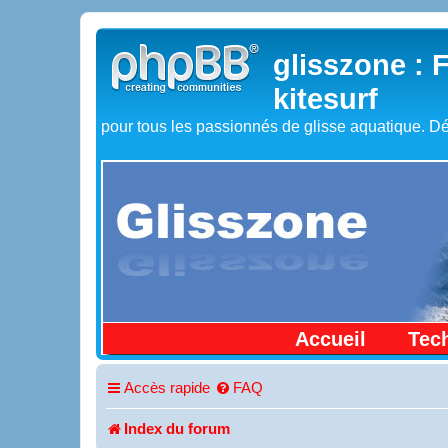
glisszone : 
kitesurf
pour tous les passionnés de glisse aquatique. Dé
Accueil
Tec
Accès rapide
FAQ
Index du forum