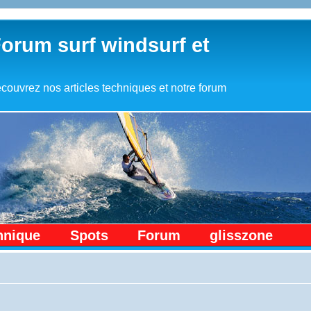
Forum surf windsurf et
couvrez nos articles techniques et notre forum
hnique
Spots
Forum
glisszone