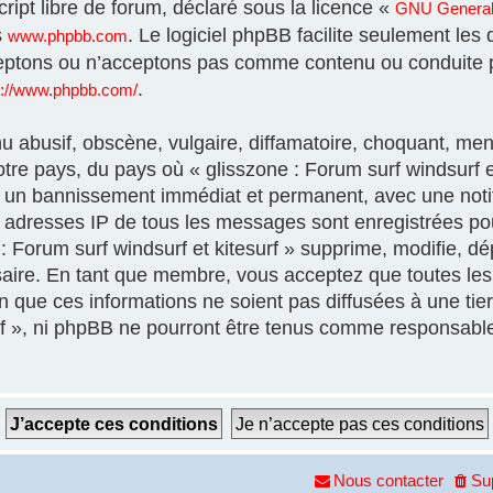
ript libre de forum, déclaré sous la licence «
GNU General 
s
. Le logiciel phpBB facilite seulement les
www.phpbb.com
eptons ou n’acceptons pas comme contenu ou conduite p
.
s://www.phpbb.com/
 abusif, obscène, vulgaire, diffamatoire, choquant, men
otre pays, du pays où « glisszone : Forum surf windsurf et
à un bannissement immédiat et permanent, avec une notif
es adresses IP de tous les messages sont enregistrées p
 Forum surf windsurf et kitesurf » supprime, modifie, dép
aire. En tant que membre, vous acceptez que toutes les 
que ces informations ne soient pas diffusées à une tier
urf », ni phpBB ne pourront être tenus comme responsable
Nous contacter
Su