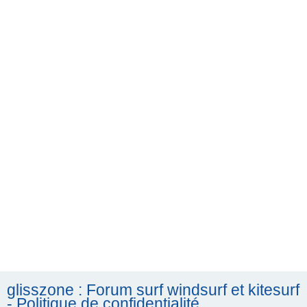
h
e
r
c
h
e
r
glisszone : Forum surf windsurf et kitesurf
- Politique de confidentialité