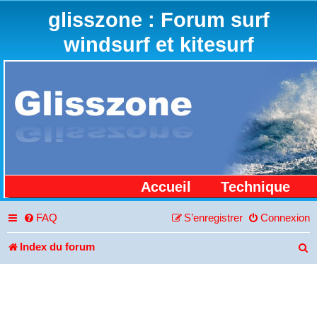
glisszone : Forum surf
windsurf et kitesurf
Accueil
Technique
FAQ
S’enregistrer
Connexion
Index du forum
R
e
c