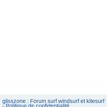
h
e
r
c
h
e
r
glisszone : Forum surf windsurf et kitesurf
- Politique de confidentialité