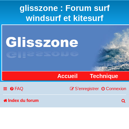
glisszone : Forum surf
windsurf et kitesurf
Accueil
Technique
FAQ
S’enregistrer
Connexion
Index du forum
R
e
c