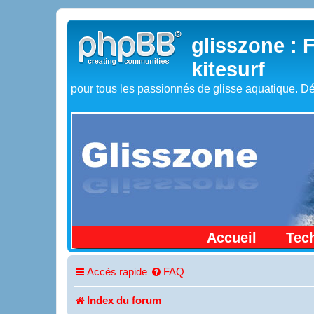
glisszone : 
kitesurf
pour tous les passionnés de glisse aquatique. Dé
Accueil
Tec
Accès rapide
FAQ
Index du forum