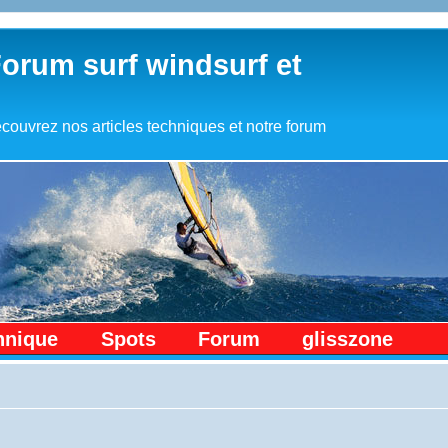
Forum surf windsurf et
couvrez nos articles techniques et notre forum
hnique
Spots
Forum
glisszone