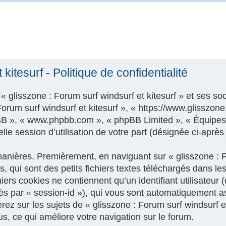
kitesurf - Politique de confidentialité
 glisszone : Forum surf windsurf et kitesurf » et ses soc
 Forum surf windsurf et kitesurf », « https://www.glisszo
phpBB », « www.phpbb.com », « phpBB Limited », « Équipes
le session d’utilisation de votre part (désignée ci-après
nières. Premièrement, en naviguant sur « glisszone : For
 qui sont des petits fichiers textes téléchargés dans les
ers cookies ne contiennent qu’un identifiant utilisateur (
près par « session-id »), qui vous sont automatiquement a
z sur les sujets de « glisszone : Forum surf windsurf et k
us, ce qui améliore votre navigation sur le forum.