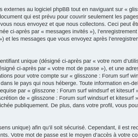
xternes au logiciel phpBB tout en naviguant sur « gliss
document qui est prévu pour couvrir seulement les pages
vous nous envoyez et que nous collectons. Ceci peut être,
gnée ci-après par « messages invités »), l’enregistrement
e ») et les messages que vous envoyez après l’enregistre
tifiant unique (désigné ci-après par « votre nom d’util
ésigné ci-après par « votre mot de passe »), et une adre
mations pour votre compte sur « glisszone : Forum surf win
 dans le pays qui nous héberge. Toute information en-deh
equise par « glisszone : Forum surf windsurf et kitesurf 
discrétion de « glisszone : Forum surf windsurf et kitesurf
fichée publiquement. De plus, dans votre profil, vous po
ens unique) afin qu’il soit sécurisé. Cependant, il est
rents. Votre mot de passe est le moyen d’accès à votre c