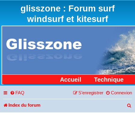
glisszone : Forum surf
windsurf et kitesurf
Accueil
Technique
FAQ
S’enregistrer
Connexion
Index du forum
R
e
c