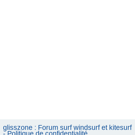
h
e
r
c
h
e
r
glisszone : Forum surf windsurf et kitesurf
- Politique de confidentialité