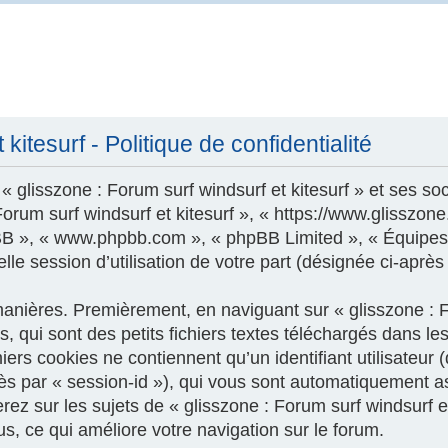
kitesurf - Politique de confidentialité
 glisszone : Forum surf windsurf et kitesurf » et ses soc
 Forum surf windsurf et kitesurf », « https://www.glisszo
phpBB », « www.phpbb.com », « phpBB Limited », « Équipes
le session d’utilisation de votre part (désignée ci-après
nières. Premièrement, en naviguant sur « glisszone : For
 qui sont des petits fichiers textes téléchargés dans les
ers cookies ne contiennent qu’un identifiant utilisateur (
près par « session-id »), qui vous sont automatiquement a
z sur les sujets de « glisszone : Forum surf windsurf et k
us, ce qui améliore votre navigation sur le forum.