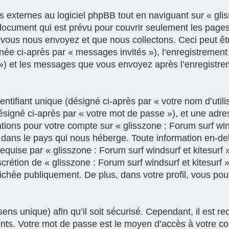
xternes au logiciel phpBB tout en naviguant sur « gliss
document qui est prévu pour couvrir seulement les pages
vous nous envoyez et que nous collectons. Ceci peut être,
gnée ci-après par « messages invités »), l’enregistrement
e ») et les messages que vous envoyez après l’enregistre
tifiant unique (désigné ci-après par « votre nom d’util
ésigné ci-après par « votre mot de passe »), et une adre
mations pour votre compte sur « glisszone : Forum surf win
 dans le pays qui nous héberge. Toute information en-deh
equise par « glisszone : Forum surf windsurf et kitesurf 
discrétion de « glisszone : Forum surf windsurf et kitesurf
fichée publiquement. De plus, dans votre profil, vous po
ens unique) afin qu’il soit sécurisé. Cependant, il est
rents. Votre mot de passe est le moyen d’accès à votre c