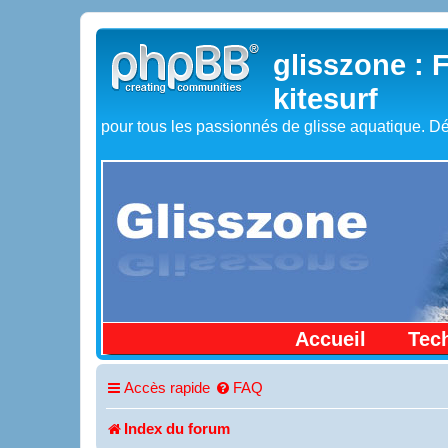
glisszone : 
kitesurf
pour tous les passionnés de glisse aquatique. Dé
Accueil
Tec
Accès rapide
FAQ
Index du forum