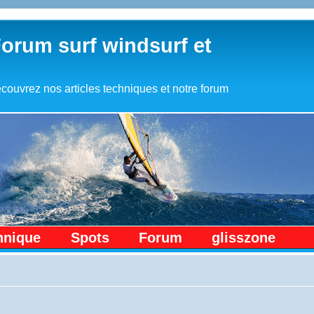
Forum surf windsurf et
couvrez nos articles techniques et notre forum
hnique
Spots
Forum
glisszone