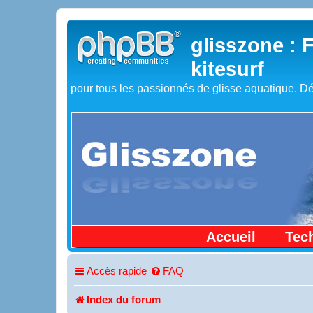
glisszone : 
kitesurf
pour tous les passionnés de glisse aquatique. Dé
Accueil
Tec
Accès rapide
FAQ
Index du forum