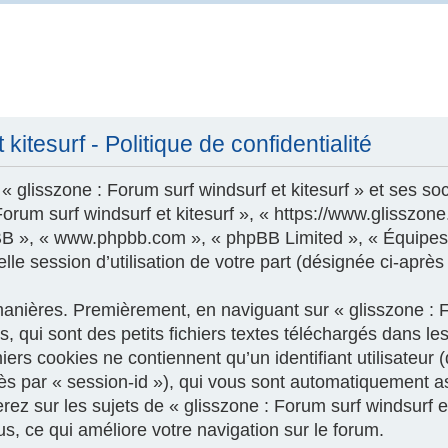
kitesurf - Politique de confidentialité
 glisszone : Forum surf windsurf et kitesurf » et ses soc
 Forum surf windsurf et kitesurf », « https://www.glisszo
phpBB », « www.phpbb.com », « phpBB Limited », « Équipes
le session d’utilisation de votre part (désignée ci-après
nières. Premièrement, en naviguant sur « glisszone : For
 qui sont des petits fichiers textes téléchargés dans les
ers cookies ne contiennent qu’un identifiant utilisateur (
près par « session-id »), qui vous sont automatiquement a
z sur les sujets de « glisszone : Forum surf windsurf et k
us, ce qui améliore votre navigation sur le forum.