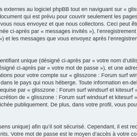
xternes au logiciel phpBB tout en naviguant sur « gliss
document qui est prévu pour couvrir seulement les pages
vous nous envoyez et que nous collectons. Ceci peut être,
gnée ci-après par « messages invités »), l’enregistrement
e ») et les messages que vous envoyez après l’enregistre
tifiant unique (désigné ci-après par « votre nom d’util
ésigné ci-après par « votre mot de passe »), et une adre
mations pour votre compte sur « glisszone : Forum surf win
 dans le pays qui nous héberge. Toute information en-deh
equise par « glisszone : Forum surf windsurf et kitesurf 
discrétion de « glisszone : Forum surf windsurf et kitesurf
fichée publiquement. De plus, dans votre profil, vous po
ens unique) afin qu’il soit sécurisé. Cependant, il est
rents. Votre mot de passe est le moyen d’accès à votre c