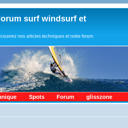
Forum surf windsurf et
couvrez nos articles techniques et notre forum
hnique
Spots
Forum
glisszone