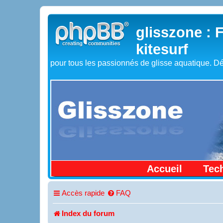
glisszone : 
kitesurf
pour tous les passionnés de glisse aquatique. Dé
Accueil
Tec
Accès rapide
FAQ
Index du forum