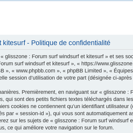
kitesurf - Politique de confidentialité
 glisszone : Forum surf windsurf et kitesurf » et ses soc
 Forum surf windsurf et kitesurf », « https://www.glisszo
phpBB », « www.phpbb.com », « phpBB Limited », « Équipes
le session d’utilisation de votre part (désignée ci-après
nières. Premièrement, en naviguant sur « glisszone : For
 qui sont des petits fichiers textes téléchargés dans les
ers cookies ne contiennent qu’un identifiant utilisateur (
près par « session-id »), qui vous sont automatiquement a
z sur les sujets de « glisszone : Forum surf windsurf et k
us, ce qui améliore votre navigation sur le forum.