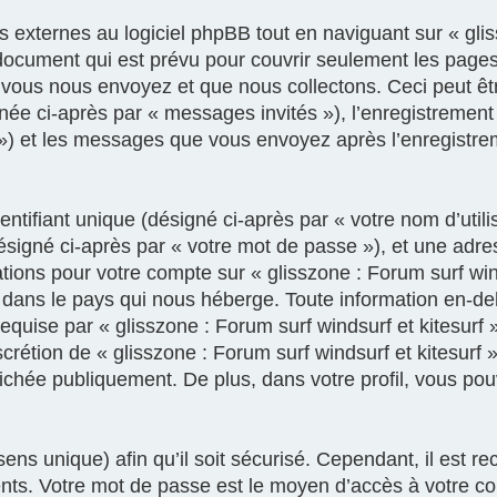
xternes au logiciel phpBB tout en naviguant sur « gliss
document qui est prévu pour couvrir seulement les pages
vous nous envoyez et que nous collectons. Ceci peut être,
gnée ci-après par « messages invités »), l’enregistrement
e ») et les messages que vous envoyez après l’enregistre
tifiant unique (désigné ci-après par « votre nom d’util
ésigné ci-après par « votre mot de passe »), et une adre
mations pour votre compte sur « glisszone : Forum surf win
 dans le pays qui nous héberge. Toute information en-deh
equise par « glisszone : Forum surf windsurf et kitesurf 
discrétion de « glisszone : Forum surf windsurf et kitesurf
fichée publiquement. De plus, dans votre profil, vous po
ens unique) afin qu’il soit sécurisé. Cependant, il est
rents. Votre mot de passe est le moyen d’accès à votre c