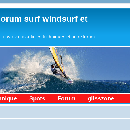
Forum surf windsurf et
couvrez nos articles techniques et notre forum
hnique
Spots
Forum
glisszone