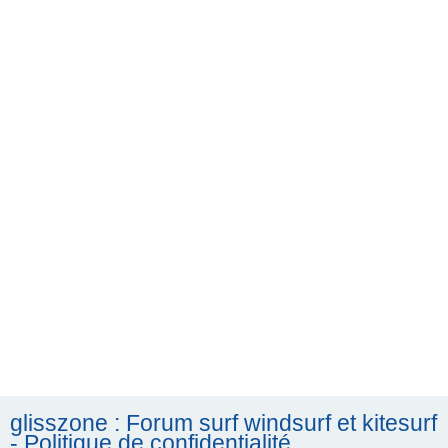
h
e
r
c
h
e
r
glisszone : Forum surf windsurf et kitesurf
- Politique de confidentialité