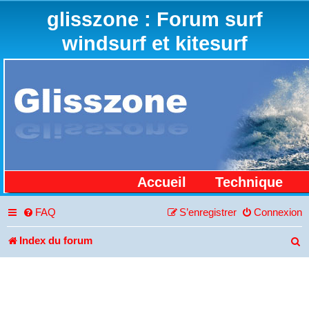
glisszone : Forum surf
windsurf et kitesurf
Accueil
Technique
FAQ
S’enregistrer
Connexion
Index du forum
R
e
c