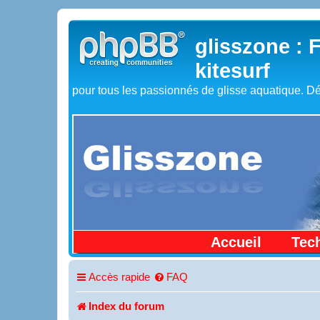
glisszone : 
kitesurf
pour tous les passionnés de glisse aquatique. Dé
Accueil
Tec
Accès rapide
FAQ
Index du forum