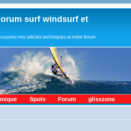
Forum surf windsurf et
couvrez nos articles techniques et notre forum
hnique
Spots
Forum
glisszone