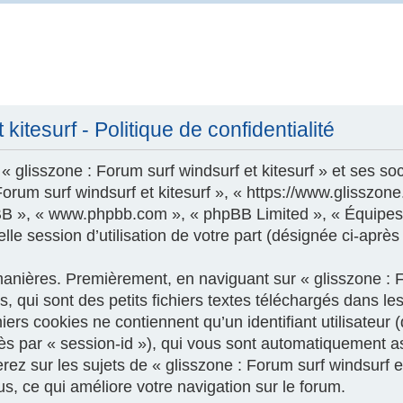
kitesurf - Politique de confidentialité
 glisszone : Forum surf windsurf et kitesurf » et ses soc
 Forum surf windsurf et kitesurf », « https://www.glisszo
phpBB », « www.phpbb.com », « phpBB Limited », « Équipes
le session d’utilisation de votre part (désignée ci-après
nières. Premièrement, en naviguant sur « glisszone : For
 qui sont des petits fichiers textes téléchargés dans les
ers cookies ne contiennent qu’un identifiant utilisateur (
près par « session-id »), qui vous sont automatiquement a
z sur les sujets de « glisszone : Forum surf windsurf et k
us, ce qui améliore votre navigation sur le forum.