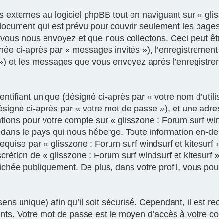
xternes au logiciel phpBB tout en naviguant sur « gliss
document qui est prévu pour couvrir seulement les pages
vous nous envoyez et que nous collectons. Ceci peut être,
gnée ci-après par « messages invités »), l’enregistrement
e ») et les messages que vous envoyez après l’enregistre
tifiant unique (désigné ci-après par « votre nom d’util
ésigné ci-après par « votre mot de passe »), et une adre
mations pour votre compte sur « glisszone : Forum surf win
 dans le pays qui nous héberge. Toute information en-deh
equise par « glisszone : Forum surf windsurf et kitesurf 
discrétion de « glisszone : Forum surf windsurf et kitesurf
fichée publiquement. De plus, dans votre profil, vous po
ens unique) afin qu’il soit sécurisé. Cependant, il est
rents. Votre mot de passe est le moyen d’accès à votre c