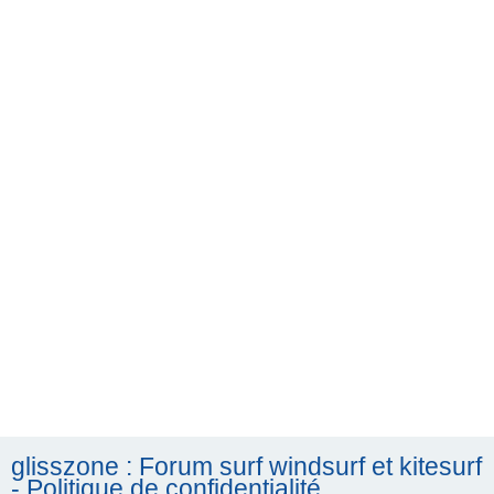
h
e
r
c
h
e
r
glisszone : Forum surf windsurf et kitesurf
- Politique de confidentialité