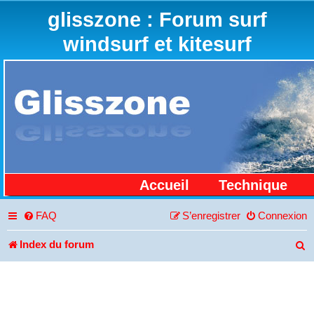
glisszone : Forum surf
windsurf et kitesurf
Accueil
Technique
FAQ
S’enregistrer
Connexion
Index du forum
R
e
c