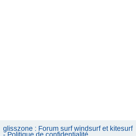
h
e
r
c
h
e
r
glisszone : Forum surf windsurf et kitesurf
- Politique de confidentialité