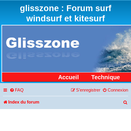
glisszone : Forum surf
windsurf et kitesurf
Accueil
Technique
FAQ
S’enregistrer
Connexion
Index du forum
R
e
c