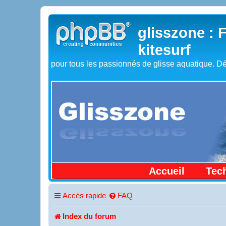
glisszone : 
kitesurf
pour tous les passionnés de glisse aquatique. Dé
Accueil
Tec
Accès rapide
FAQ
Index du forum