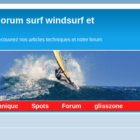
Forum surf windsurf et
couvrez nos articles techniques et notre forum
hnique
Spots
Forum
glisszone