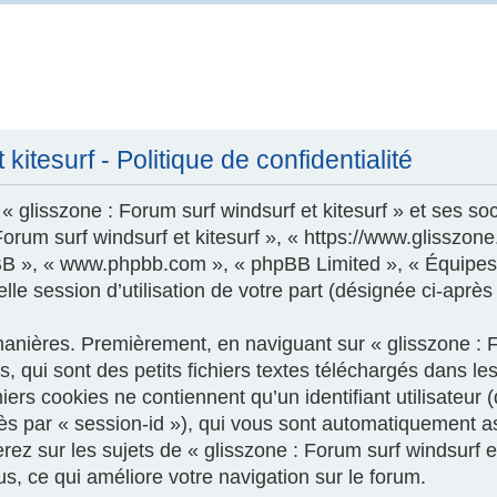
kitesurf - Politique de confidentialité
 glisszone : Forum surf windsurf et kitesurf » et ses soc
 Forum surf windsurf et kitesurf », « https://www.glisszo
phpBB », « www.phpbb.com », « phpBB Limited », « Équipes
le session d’utilisation de votre part (désignée ci-après
nières. Premièrement, en naviguant sur « glisszone : For
 qui sont des petits fichiers textes téléchargés dans les
ers cookies ne contiennent qu’un identifiant utilisateur (
près par « session-id »), qui vous sont automatiquement a
z sur les sujets de « glisszone : Forum surf windsurf et k
us, ce qui améliore votre navigation sur le forum.