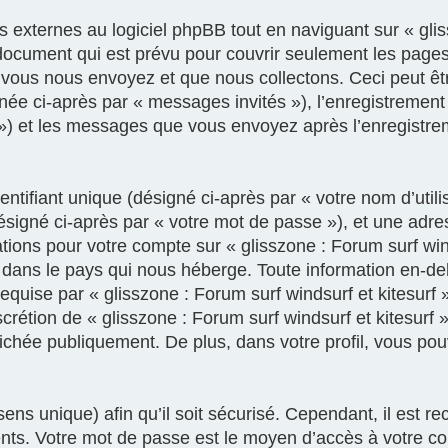
xternes au logiciel phpBB tout en naviguant sur « gliss
document qui est prévu pour couvrir seulement les pages
vous nous envoyez et que nous collectons. Ceci peut être,
gnée ci-après par « messages invités »), l’enregistrement
e ») et les messages que vous envoyez après l’enregistre
tifiant unique (désigné ci-après par « votre nom d’util
ésigné ci-après par « votre mot de passe »), et une adre
mations pour votre compte sur « glisszone : Forum surf win
 dans le pays qui nous héberge. Toute information en-deh
equise par « glisszone : Forum surf windsurf et kitesurf 
discrétion de « glisszone : Forum surf windsurf et kitesurf
fichée publiquement. De plus, dans votre profil, vous po
ens unique) afin qu’il soit sécurisé. Cependant, il est
rents. Votre mot de passe est le moyen d’accès à votre c