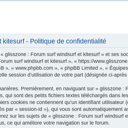
kitesurf - Politique de confidentialité
 glisszone : Forum surf windsurf et kitesurf » et ses soc
 Forum surf windsurf et kitesurf », « https://www.glisszo
phpBB », « www.phpbb.com », « phpBB Limited », « Équipes
le session d’utilisation de votre part (désignée ci-après
nières. Premièrement, en naviguant sur « glisszone : For
 qui sont des petits fichiers textes téléchargés dans les
ers cookies ne contiennent qu’un identifiant utilisateur (
près par « session-id »), qui vous sont automatiquement a
z sur les sujets de « glisszone : Forum surf windsurf et k
us, ce qui améliore votre navigation sur le forum.