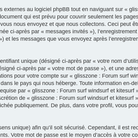
xternes au logiciel phpBB tout en naviguant sur « gliss
document qui est prévu pour couvrir seulement les pages
vous nous envoyez et que nous collectons. Ceci peut être,
gnée ci-après par « messages invités »), l’enregistrement
e ») et les messages que vous envoyez après l’enregistre
tifiant unique (désigné ci-après par « votre nom d’util
ésigné ci-après par « votre mot de passe »), et une adre
mations pour votre compte sur « glisszone : Forum surf win
 dans le pays qui nous héberge. Toute information en-deh
equise par « glisszone : Forum surf windsurf et kitesurf 
discrétion de « glisszone : Forum surf windsurf et kitesurf
fichée publiquement. De plus, dans votre profil, vous po
ens unique) afin qu’il soit sécurisé. Cependant, il est
rents. Votre mot de passe est le moyen d’accès à votre c