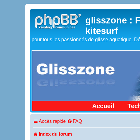
glisszone : 
kitesurf
pour tous les passionnés de glisse aquatique. Dé
Accueil
Tec
Accès rapide
FAQ
Index du forum