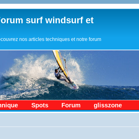
Forum surf windsurf et
couvrez nos articles techniques et notre forum
hnique
Spots
Forum
glisszone