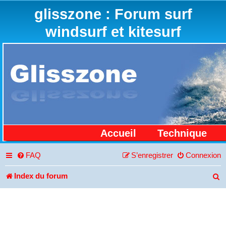
glisszone : Forum surf
windsurf et kitesurf
Accueil
Technique
FAQ
S’enregistrer
Connexion
Index du forum
R
e
c