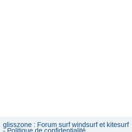
h
e
r
c
h
e
r
glisszone : Forum surf windsurf et kitesurf
- Politique de confidentialité