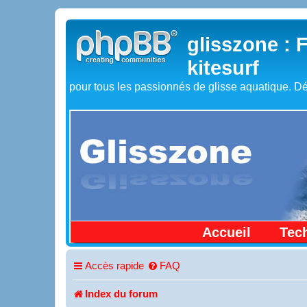
glisszone : 
kitesurf
pour tous les passionnés de glisse aquatique. Dé
Accueil
Tec
Accès rapide
FAQ
Index du forum