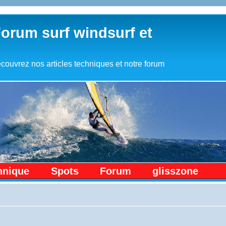
Forum surf windsurf et
couvrez nos articles techniques et notre forum
hnique
Spots
Forum
glisszone