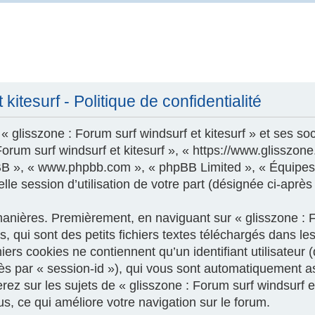
kitesurf - Politique de confidentialité
 glisszone : Forum surf windsurf et kitesurf » et ses soc
 Forum surf windsurf et kitesurf », « https://www.glisszo
phpBB », « www.phpbb.com », « phpBB Limited », « Équipes
le session d’utilisation de votre part (désignée ci-après
nières. Premièrement, en naviguant sur « glisszone : For
 qui sont des petits fichiers textes téléchargés dans les
ers cookies ne contiennent qu’un identifiant utilisateur (
près par « session-id »), qui vous sont automatiquement a
z sur les sujets de « glisszone : Forum surf windsurf et k
us, ce qui améliore votre navigation sur le forum.