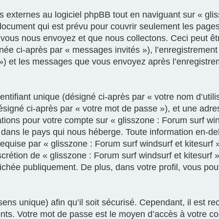
xternes au logiciel phpBB tout en naviguant sur « gliss
document qui est prévu pour couvrir seulement les pages
vous nous envoyez et que nous collectons. Ceci peut être,
gnée ci-après par « messages invités »), l’enregistrement
e ») et les messages que vous envoyez après l’enregistre
tifiant unique (désigné ci-après par « votre nom d’util
ésigné ci-après par « votre mot de passe »), et une adre
mations pour votre compte sur « glisszone : Forum surf win
 dans le pays qui nous héberge. Toute information en-deh
equise par « glisszone : Forum surf windsurf et kitesurf 
discrétion de « glisszone : Forum surf windsurf et kitesurf
fichée publiquement. De plus, dans votre profil, vous po
ens unique) afin qu’il soit sécurisé. Cependant, il est
rents. Votre mot de passe est le moyen d’accès à votre c