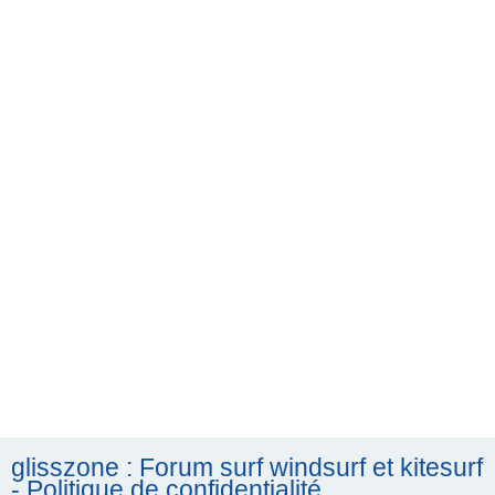
h
e
r
c
h
e
r
glisszone : Forum surf windsurf et kitesurf
- Politique de confidentialité