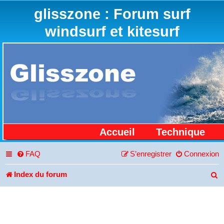
glisszone : Forum surf
windsurf et kitesurf
Accueil
Technique
FAQ
S’enregistrer
Connexion
Index du forum
R
e
c