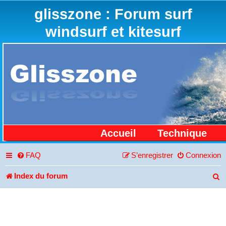
glisszone : Forum surf
windsurf et kitesurf
Accueil
Technique
FAQ
S’enregistrer
Connexion
Index du forum
R
e
c