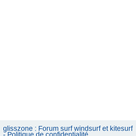
h
e
r
c
h
e
r
glisszone : Forum surf windsurf et kitesurf
- Politique de confidentialité