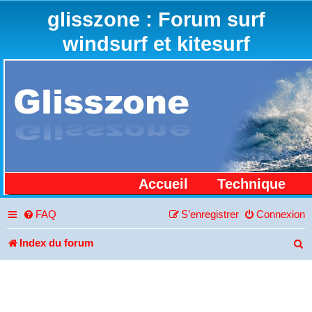
glisszone : Forum surf
windsurf et kitesurf
Accueil
Technique
FAQ
S’enregistrer
Connexion
Index du forum
R
e
c