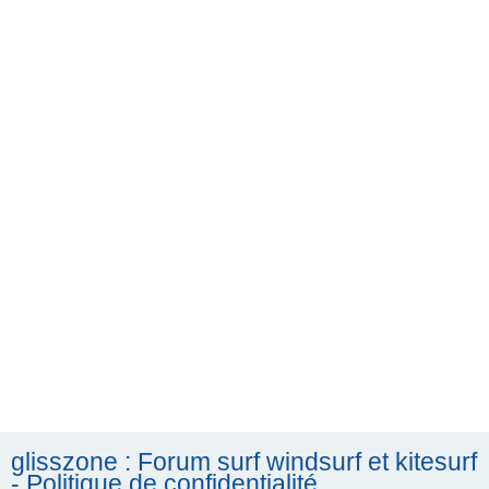
h
e
r
c
h
e
r
glisszone : Forum surf windsurf et kitesurf
- Politique de confidentialité