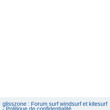
h
e
r
c
h
e
r
glisszone : Forum surf windsurf et kitesurf
- Politique de confidentialité