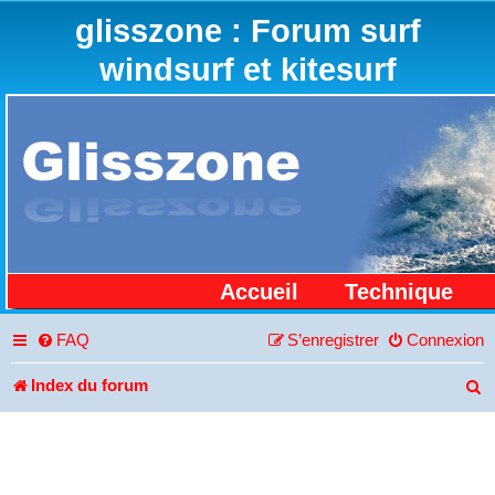
glisszone : Forum surf
windsurf et kitesurf
Accueil
Technique
FAQ
S’enregistrer
Connexion
Index du forum
R
e
c