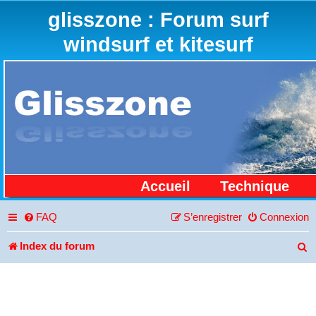
glisszone : Forum surf
windsurf et kitesurf
Accueil
Technique
FAQ
S’enregistrer
Connexion
Index du forum
R
e
c