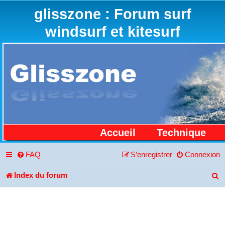
glisszone : Forum surf
windsurf et kitesurf
Accueil
Technique
FAQ
S’enregistrer
Connexion
Index du forum
R
e
c