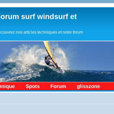
Forum surf windsurf et
couvrez nos articles techniques et notre forum
hnique
Spots
Forum
glisszone