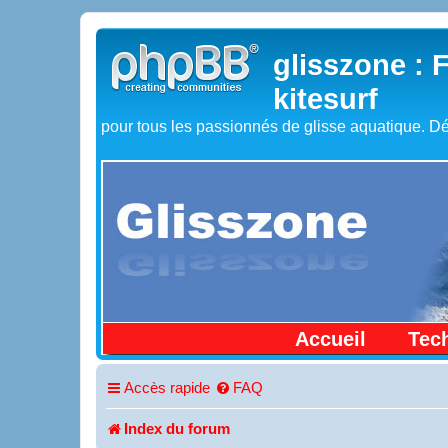
glisszone : 
kitesurf
pour tous les passionnés de glisse aquatique. Dé
Accueil
Tec
Accès rapide
FAQ
Index du forum