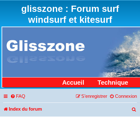
glisszone : Forum surf
windsurf et kitesurf
Accueil
Technique
FAQ
S’enregistrer
Connexion
Index du forum
R
e
c