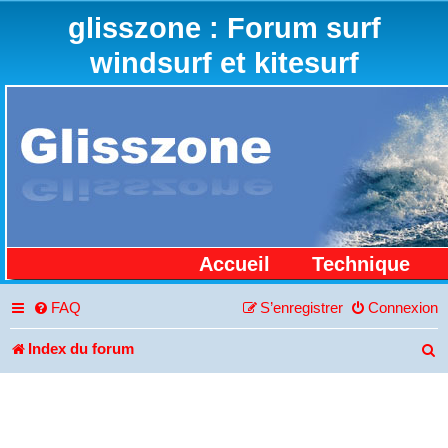
glisszone : Forum surf
windsurf et kitesurf
Accueil
Technique
FAQ
S’enregistrer
Connexion
Index du forum
R
e
c