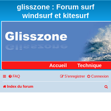
glisszone : Forum surf
windsurf et kitesurf
Accueil
Technique
FAQ
S’enregistrer
Connexion
Index du forum
R
e
c