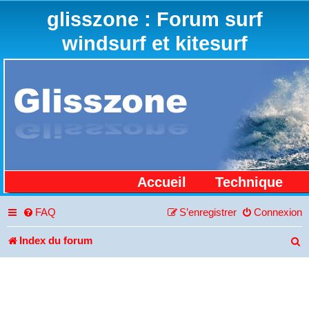
glisszone : Forum surf
windsurf et kitesurf
Accueil
Technique
FAQ
S’enregistrer
Connexion
Index du forum
R
e
c