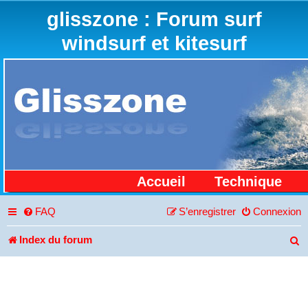
glisszone : Forum surf
windsurf et kitesurf
Accueil
Technique
FAQ
S’enregistrer
Connexion
Index du forum
R
e
c