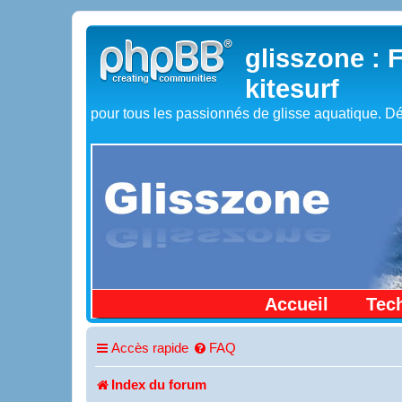
glisszone : 
kitesurf
pour tous les passionnés de glisse aquatique. Dé
Accueil
Tec
Accès rapide
FAQ
Index du forum