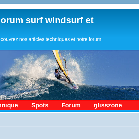
Forum surf windsurf et
couvrez nos articles techniques et notre forum
hnique
Spots
Forum
glisszone