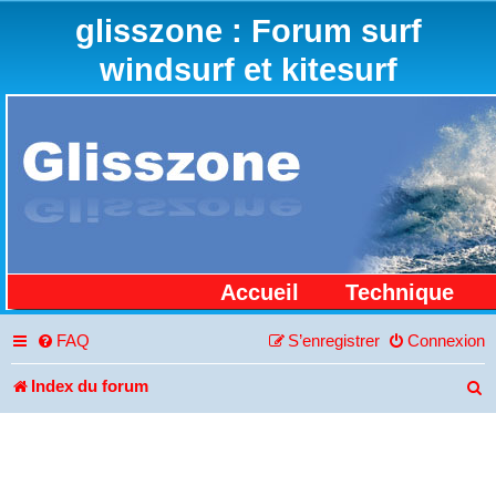
glisszone : Forum surf
windsurf et kitesurf
Accueil
Technique
FAQ
S’enregistrer
Connexion
Index du forum
R
e
c