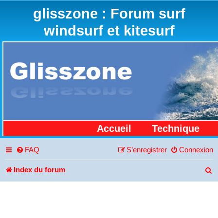
glisszone : Forum surf
windsurf et kitesurf
Accueil
Technique
FAQ
S’enregistrer
Connexion
Index du forum
R
e
c