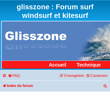
glisszone : Forum surf
windsurf et kitesurf
Accueil
Technique
FAQ
S’enregistrer
Connexion
Index du forum
R
e
c