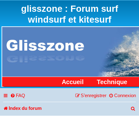
glisszone : Forum surf
windsurf et kitesurf
Accueil
Technique
FAQ
S’enregistrer
Connexion
Index du forum
R
e
c