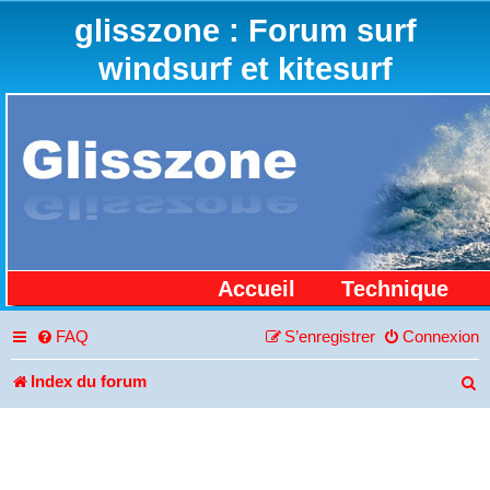
glisszone : Forum surf
windsurf et kitesurf
Accueil
Technique
FAQ
S’enregistrer
Connexion
Index du forum
R
e
c